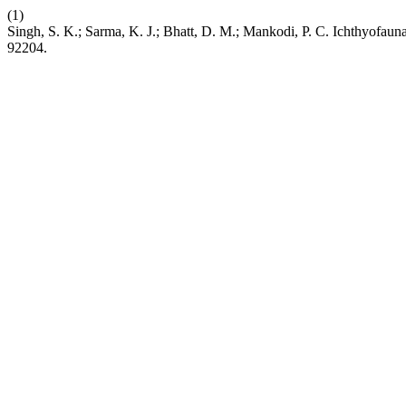
(1)
Singh, S. K.; Sarma, K. J.; Bhatt, D. M.; Mankodi, P. C. Ichthyofauna
92204.