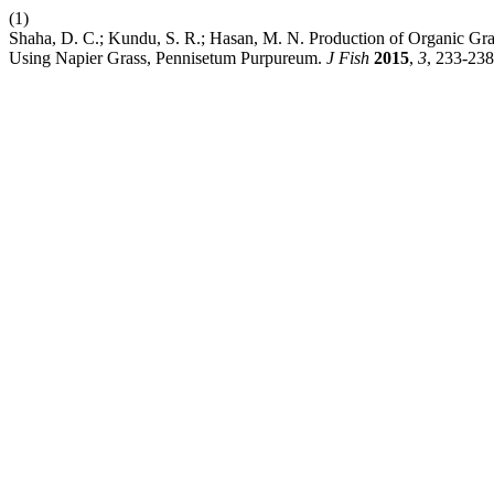
(1)
Shaha, D. C.; Kundu, S. R.; Hasan, M. N. Production of Organic Gr
Using Napier Grass, Pennisetum Purpureum.
J Fish
2015
,
3
, 233-238