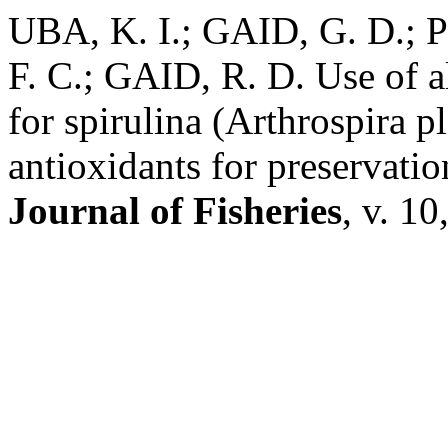
UBA, K. I.; GAID, G. D.;
F. C.; GAID, R. D. Use of a
for spirulina (Arthrospira p
antioxidants for preservatio
Journal of Fisheries
, v. 1