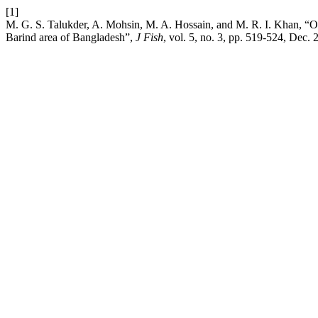
[1]
M. G. S. Talukder, A. Mohsin, M. A. Hossain, and M. R. I. Khan, “Op
Barind area of Bangladesh”,
J Fish
, vol. 5, no. 3, pp. 519-524, Dec. 