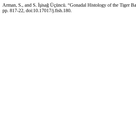
Arman, S., and S. İşisağ Üçüncü. “Gonadal Histology of the Tiger B
pp. 817-22, doi:10.17017/j.fish.180.